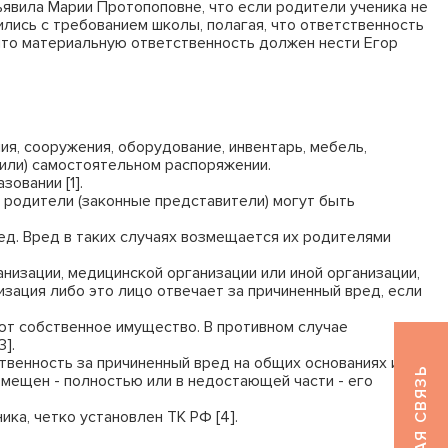
явила Марии Протопоповне, что если родители ученика не
лись с требованием школы, полагая, что ответственность
 что материальную ответственность должен нести Егор
я, сооружения, оборудование, инвентарь, мебель,
(или) самостоятельном распоряжении.
овании [1].
 родители (законные представители) могут быть
ед. Вред в таких случаях возмещается их родителями
низации, медицинской организации или иной организации,
изация либо это лицо отвечает за причиненный вред, если
еют собственное имущество. В противном случае
3].
ственность за причиненный вред на общих основаниях и
ОБРАТНАЯ СВЯЗЬ
змещен - полностью или в недостающей части - его
ка, четко установлен ТК РФ [4].