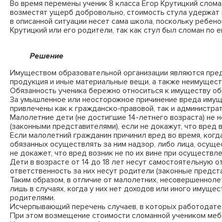
Во время перемены ученик 8 класса Егор Крутицкий слом
возместят ущерб добровольно, стоимость стула удержат 
в описанной ситуации несет сама школа, поскольку ребен
Крутицкий или его родители, так как стул был сломан по ег
Решение
Имуществом образовательной организации являются предн
продукция и иные материальные вещи, а также неимуществ
Обязанность ученика бережно относиться к имуществу обр
За умышленное или неосторожное причинение вреда имуще
привлечены как к гражданско-правовой, так и администра
Малолетние дети (не достигшие 14-летнего возраста) не 
(законными представителями), если не докажут, что вред во
Если малолетний гражданин причинил вред во время, когд
обязанных осуществлять за ним надзор, либо лица, осущес
не докажет, что вред возник не по их вине при осуществле
Дети в возрасте от 14 до 18 лет несут самостоятельную 
ответственность за них несут родители (законные представи
Таким образом, в отличие от малолетних, несовершеннолет
лишь в случаях, когда у них нет доходов или иного имущ
родителями.
Исчерпывающий перечень случаев, в которых работодатель
При этом возмещение стоимости сломанной учеником мебе