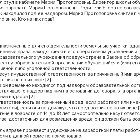
ал стул в кабинете Марии Протопоповны. Директор школы объ
из зарплаты Марии Протопоповны. Родители Егора не согласи
ок находился под ее надзором. Мария Протопоповна считает,
о вине. Кто из них прав?
азначенные для его деятельности земельные участки, здани
енные права, находящиеся в его оперативном управлении и 
азовательного учреждения предусмотрена в Законе об образ
ству образовательной организации обучающийся и (или) его
тивной либо уголовной ответственности.
несут имущественной ответственности за причиненный ими вр
зник не по их вине [2].
а он временно находился под надзором образовательной орга
твлявшего надзор над ним на основании договора, эта орган
нии надзора [2].
ответственность за причиненный вред, если работают или им
тели), если они не докажут, что вред возник не по их вине [
ние в возрасте от 14 до 18 лет самостоятельно несут ответ
ества, достаточных для возмещения вреда, он должен быть во
 вправе произвести удержание из заработной платы работни
ли в данной норме не поименовано.