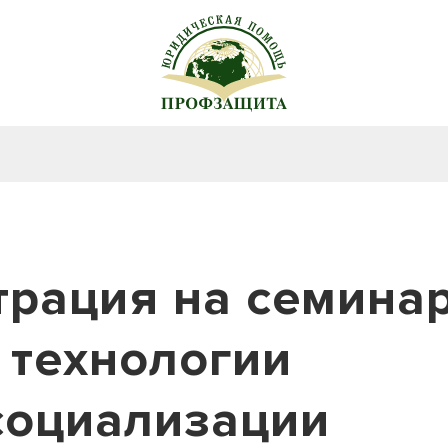
трация на семина
 технологии
социализации