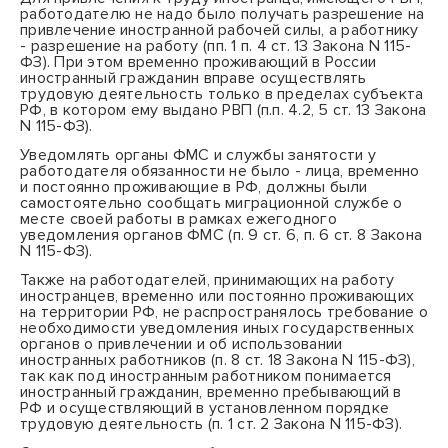
работодателю не надо было получать разрешение на
привлечение иностранной рабочей силы, а работнику
- разрешение на работу (
пп. 1 п. 4 ст. 13
Закона N 115-
ФЗ). При этом временно проживающий в России
иностранный гражданин вправе осуществлять
трудовую деятельность только в пределах субъекта
РФ, в котором ему выдано РВП (
п.п. 4.2
,
5 ст. 13
Закона
N 115-ФЗ).
Уведомлять органы ФМС и службы занятости у
работодателя обязанности не было - лица, временно
и постоянно проживающие в РФ, должны были
самостоятельно сообщать миграционной службе о
месте своей работы в рамках ежегодного
уведомления органов ФМС (
п. 9 ст. 6
,
п. 6 ст. 8
Закона
N 115-ФЗ).
Также на работодателей, принимающих на работу
иностранцев, временно или постоянно проживающих
на территории РФ, не распространялось требование о
необходимости уведомления иных государственных
органов о привлечении и об использовании
иностранных работников (
п. 8 ст. 18
Закона N 115-ФЗ),
так как под иностранным работником понимается
иностранный гражданин, временно пребывающий в
РФ и осуществляющий в установленном порядке
трудовую деятельность (
п. 1 ст. 2
Закона N 115-ФЗ).