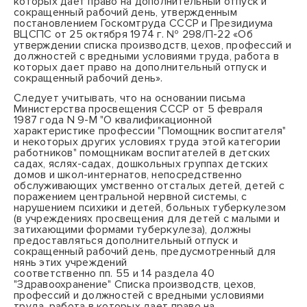
которых дает право на дополнительный отпуск и
сокращенный рабочий день, утвержденным
постановлением Госкомтруда СССР и Президиума
ВЦСПС от 25 октября 1974 г. № 298/П-22 «Об
утверждении списка производств, цехов, профессий и
должностей с вредными условиями труда, работа в
которых дает право на дополнительный отпуск и
сокращенный рабочий день».
Следует учитывать, что на основании письма
Министерства просвещения СССР от 5 февраля
1987 года N 9-М "О квалификационной
характеристике профессии "Помощник воспитателя"
и некоторых других условиях труда этой категории
работников" помощникам воспитателей в детских
садах, яслях-садах, дошкольных группах детских
домов и школ-интернатов, непосредственно
обслуживающих умственно отсталых детей, детей с
поражением центральной нервной системы, с
нарушением психики и детей, больных туберкулезом
(в учреждениях просвещения для детей с малыми и
затихающими формами туберкулеза), должны
предоставляться дополнительный отпуск и
сокращенный рабочий день, предусмотренный для
нянь этих учреждений
соответственно
пп. 55
и
14
раздела 40
"Здравоохранение" Списка производств, цехов,
профессий и должностей с вредными условиями
труда, работа в которых дает право на