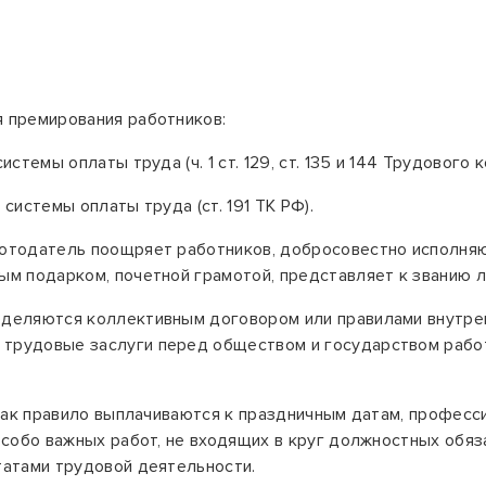
 премирования работников:
стемы оплаты труда (ч. 1 ст. 129, ст. 135 и 144 Трудового 
системы оплаты труда (ст. 191 ТК РФ).
отодатель поощряет работников, добросовестно исполня
ым подарком, почетной грамотой, представляет к званию л
еделяются коллективным договором или правилами внутрен
 трудовые заслуги перед обществом и государством рабо
 как правило выплачиваются к праздничным датам, професс
собо важных работ, не входящих в круг должностных обяза
татами трудовой деятельности.