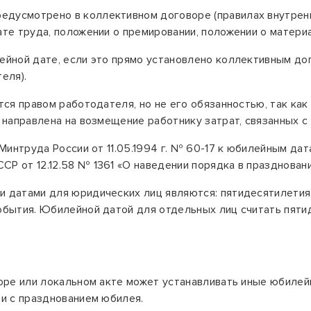
редусмотрено
в коллективном договоре (правилах внутренн
те труда, положении о премировании, положении о материал
ейной дате, если это прямо установлено коллективным дог
еля).
ся правом работодателя, но не его обязанностью, так как
 направлена на возмещение работнику затрат, связанных с
 Минтруда России от 11.05.1994 г. № 60-17 к юбилейным д
Р от 12.12.58 № 1361 «
О наведении порядка в празднован
 датами для юридических лиц являются:
пятидесятилетия,
обытия. Юбилейной датой для отдельных лиц считать пяти
воре или локальном акте может устанавливать иные юбиле
зи с празднованием юбилея.