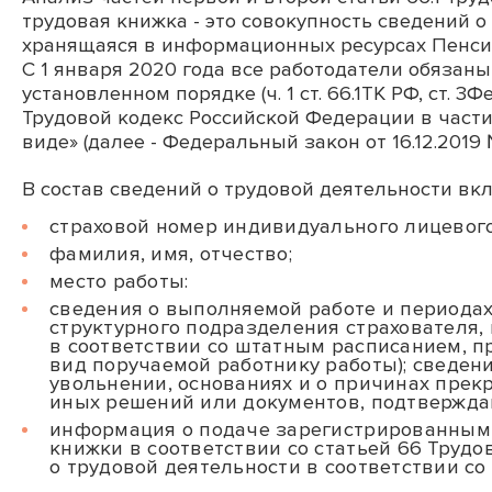
трудовая книжка - это совокупность сведений о
хранящаяся в информационных ресурсах Пенси
С 1 января 2020 года все работодатели обязан
установленном порядке (ч. 1 ст. 66.1ТК РФ, ст. 
Трудовой кодекс Российской Федерации в част
виде» (далее - Федеральный закон от 16.12.2019
В состав сведений о трудовой деятельности в
страховой номер индивидуального лицевого
фамилия, имя, отчество;
место работы:
сведения о выполняемой работе и периодах 
структурного подразделения страхователя, 
в соответствии со штатным расписанием, п
вид поручаемой работнику работы); сведени
увольнении, основаниях и о причинах прек
иных решений или документов, подтвержд
информация о подаче зарегистрированным 
книжки в соответствии со статьей 66
Трудо
о трудовой деятельности в соответствии со 