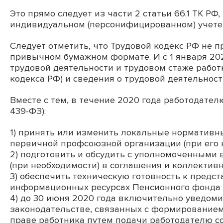
Это прямо следует из части 2 статьи 66.1 ТК РФ,
индивидуальном (персонифицированном) учете 
Следует отметить, что
Трудовой кодекс
РФ не пр
привычном бумажном формате. И с 1 января 20
трудовой деятельности и трудовом стаже работ
кодекс
а РФ) и сведения о трудовой деятельности
Вместе с тем, в течение 2020 года работодателю
439-ФЗ):
1) принять или изменить локальные нормативны
первичной профсоюзной организации (при его 
2) подготовить и обсудить с уполномоченными
(при необходимости) в соглашения и коллектив
3) обеспечить техническую готовность к предс
информационных ресурсах Пенсионного фонда 
4) до 30 июня 2020 года включительно уведом
законодательстве, связанных с формированием 
праве работника путем подачи работодателю с