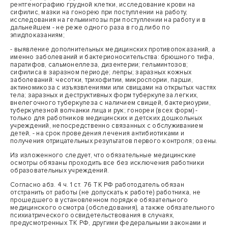
рентгенографию грудной клетки, исследование крови на
сифилис, мазки на гонорею при поступлении на работу,
исследования на гельминтозы при поступлении на работу и в
дальнейшем - не реже одного раза в год либо по
эпидпоказаниям;
- выявление дополнительных медицинских противопоказаний, а
именно заболеваний и бактерионосительства: брюшного тифа,
паратифов, сальмонеллеза, дизентерии; гельминтозов;
сифилиса в заразном периоде; лепры; заразных кожных
заболеваний: чесотки, трихофитии, микроспории, парши,
актиномикоза с изъязвлениями или свищами на открытых частях
тела; заразных и деструктивных форм туберкулеза легких,
внелегочного туберкулеза с наличием свищей, бактериоурии,
туберкулезной волчанки лица и рук; гонореи (всех форм) -
только для работников медицинских и детских дошкольных
учреждений, непосредственно связанных с обслуживанием
детей, - на срок проведения лечения антибиотиками и
получения отрицательных результатов первого контроля; озены.
Из изложенного следует, что обязательные медицинские
осмотры обязаны проходить все без исключения работники
образовательных учреждений.
Согласно абз. 4 ч. 1 ст. 76 ТК РФ работодатель обязан
отстранить от работы (не допускать к работе) работника, не
прошедшего в установленном порядке обязательного
медицинского осмотра (обследования), а также обязательного
психиатрического освидетельствования в случаях,
предусмотренных ТК РФ, другими федеральными законами и