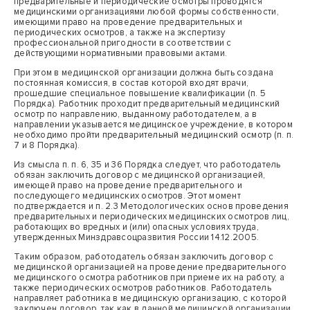
предварительные и периодические осмотры проводятся
медицинскими организациями любой формы собственности,
имеющими право на проведение предварительных и
периодических осмотров, а также на экспертизу
профессиональной пригодности в соответствии с
действующими нормативными правовыми актами.
При этом в медицинской организации должна быть создана
постоянная комиссия, в состав которой входят врачи,
прошедшие специальное повышение квалификации (п. 5
Порядка). Работник проходит предварительный медицинский
осмотр по направлению, выданному работодателем, а в
направлении указывается медицинское учреждение, в котором
необходимо пройти предварительный медицинский осмотр (п. п.
7 и 8 Порядка).
Из смысла п. п. 6, 35 и 36 Порядка следует, что работодатель
обязан заключить договор с медицинской организацией,
имеющей право на проведение предварительного и
последующего медицинских осмотров. Этот момент
подтверждается и п. 2.3 Методологических основ проведения
предварительных и периодических медицинских осмотров лиц,
работающих во вредных и (или) опасных условиях труда,
утвержденных Минздравсоцразвития России 14.12.2005.
Таким образом, работодатель обязан заключить договор с
медицинской организацией на проведение предварительного
медицинского осмотра работников при приеме их на работу, а
также периодических осмотров работников. Работодатель
направляет работника в медицинскую организацию, с которой
заключен договор, так как в данной медицинской организации