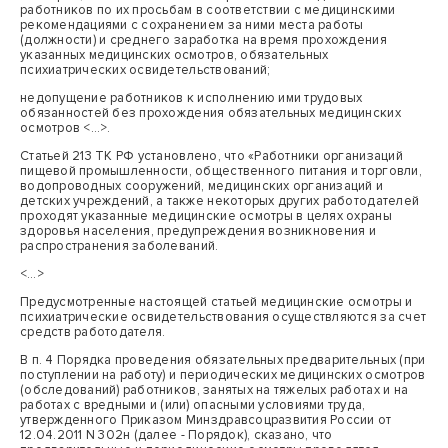
работников по их просьбам в соответствии с медицинскими
рекомендациями с сохранением за ними места работы
(должности) и среднего заработка на время прохождения
указанных медицинских осмотров, обязательных
психиатрических освидетельствований;
недопущение работников к исполнению ими трудовых
обязанностей без прохождения обязательных медицинских
осмотров <…>.
Статьей 213 ТК РФ установлено, что «Работники организаций
пищевой промышленности, общественного питания и торговли,
водопроводных сооружений, медицинских организаций и
детских учреждений, а также некоторых других работодателей
проходят указанные медицинские осмотры в целях охраны
здоровья населения, предупреждения возникновения и
распространения заболеваний.
<…>
Предусмотренные настоящей статьей медицинские осмотры и
психиатрические освидетельствования осуществляются за счет
средств работодателя.
В п. 4 Порядка проведения обязательных предварительных (при
поступлении на работу) и периодических медицинских осмотров
(обследований) работников, занятых на тяжелых работах и на
работах с вредными и (или) опасными условиями труда,
утвержденного Приказом Минздравсоцразвития России от
12.04.2011 N 302н (далее - Порядок), сказано, что