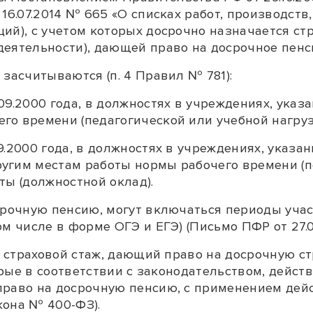
6.07.2014 № 665 «О списках работ, производств,
ий), с учетом которых досрочно назначается стр
деятельности), дающей право на досрочное пенс
 засчитываются (
п. 4
Правил № 781):
09.2000 года, в должностях в учреждениях, указ
го времени (педагогической или учебной нагруз
.2000 года, в должностях в учреждениях, указан
угим местам работы нормы рабочего времени (пе
ты (должностной оклад).
срочную пенсию, могут включаться периоды учас
ом числе в форме ОГЭ и ЕГЭ) (
Письмо
ПФР от 27.0
 в страховой стаж, дающий право на досрочную с
оторые в соответствии с законодательством, дей
право на досрочную пенсию, с применением дей
она № 400-ФЗ).