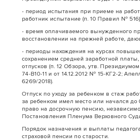
- период испытания при приеме на работ
работник испытание (
п. 10
Правил № 516)
- время оплачиваемого вынужденного пр
восстановлении на прежней работе, даю
- периоды нахождения на курсах повыше
сохранением средней заработной платы, 
отпусков (
п. 12
Обзора, утв. Президиумом 
74-В10-11
и от 14.12.2012
№ 15-КГ2-2
; Апе
6269/2018).
Отпуск по уходу за ребенком в стаж раб
за ребенком имел место или начался до 
право на досрочную пенсию, независимо о
Постановления Пленума Верховного Суда Р
Порядок назначения и выплаты педагога
страховой пенсии по старости.