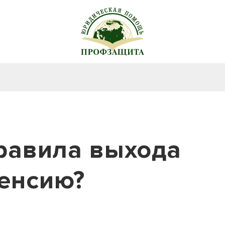
равила выхода
пенсию?