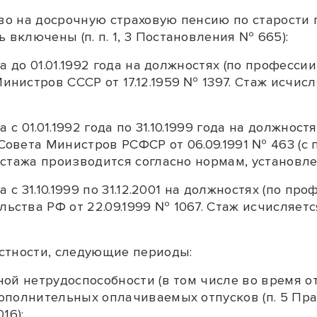
аво на досрочную страховую пенсию по старости
ь включены (
п. п. 1
,
3
Постановления № 665):
а до 01.01.1992 года на должностях (по професси
истров СССР от 17.12.1959 № 1397. Стаж исчисл
 с 01.01.1992 года по 31.10.1999 года на должнос
Совета Министров РСФСР от 06.09.1991 № 463 (
 стажа производится согласно нормам, установ
 с 31.10.1999 по 31.12.2001 на должностях (по п
ства РФ от 22.09.1999 № 1067. Стаж исчисляетс
стности, следующие периоды:
ой нетрудоспособности (в том числе во время от
ополнительных оплачиваемых отпусков (
п. 5
Пра
16);