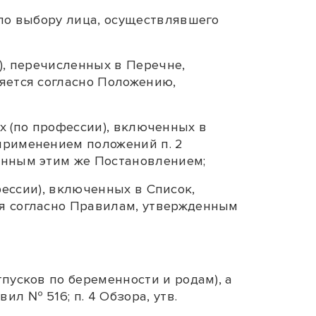
 по выбору лица, осуществлявшего
и), перечисленных в
Перечне
,
яется согласно
Положению
,
тях (по профессии), включенных в
с применением положений
п. 2
ленным этим же
Постановлением
;
рофессии), включенных в
Список
,
я согласно
Правилам
, утвержденным
пусков по беременности и родам), а
вил № 516;
п. 4
Обзора, утв.